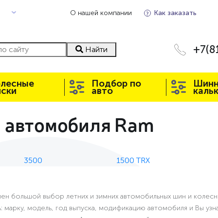
О нашей компании
Как заказать
+7(8
Найти
олесные
Подбор по
Шин
иски
авто
каль
я автомобиля Ram
3500
1500 TRX
влен большой выбор летних и зимних автомобильных шин и колесны
ь: марку, модель, год выпуска, модификацию автомобиля и Вы у