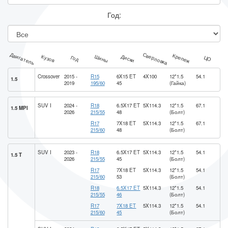
Год:
Двигатель
Сверловка
Крепеж
Шины
Диски
Кузов
Год
ЦО
Crossover
2015 -
R15
6X15 ET
4X100
12*1.5
54.1
1.5
2019
195/60
45
(Гайка)
SUV I
2024 -
R18
6.5X17 ET
5X114.3
12*1.5
67.1
1.5 MPI
2026
215/55
48
(Болт)
R17
7X18 ET
5X114.3
12*1.5
67.1
215/60
48
(Болт)
SUV I
2023 -
R18
6.5X17 ET
5X114.3
12*1.5
54.1
1.5 T
2026
215/55
45
(Болт)
R17
7X18 ET
5X114.3
12*1.5
54.1
215/60
53
(Болт)
R18
6.5X17 ET
5X114.3
12*1.5
54.1
215/55
46
(Болт)
R17
7X18 ET
5X114.3
12*1.5
54.1
215/60
45
(Болт)