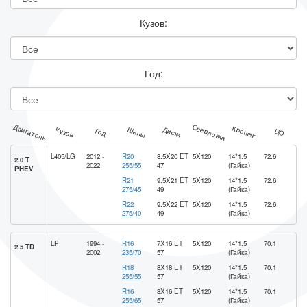
Кузов:
Год:
Двигатель
Сверловка
Крепеж
Шины
Диски
Кузов
Год
ЦО
L405/LG
2012 -
R20
8.5X20 ET
5X120
14*1.5
72.6
2.0 T
2022
255/55
47
(Гайка)
PHEV
R21
9.5X21 ET
5X120
14*1.5
72.6
275/45
49
(Гайка)
R22
9.5X22 ET
5X120
14*1.5
72.6
275/40
49
(Гайка)
LP
1994 -
R16
7X16 ET
5X120
14*1.5
70.1
2.5 TD
2002
235/70
57
(Гайка)
R18
8X18 ET
5X120
14*1.5
70.1
255/55
57
(Гайка)
R16
8X16 ET
5X120
14*1.5
70.1
255/65
57
(Гайка)