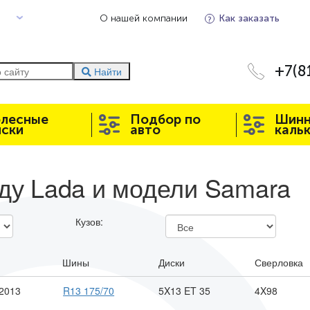
О нашей компании
Как заказать
+7(8
Найти
олесные
Подбор по
Шин
иски
авто
каль
у ​Lada и модели ​Samara
Кузов:
Шины
Диски
Сверловка
 2013
R13 175/70
5X13 ET 35
4X98