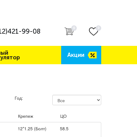
0
0
12)421-99-08
ный
Акции
кулятор
Год:
Крепеж
ЦО
12*1.25 (Болт)
58.5