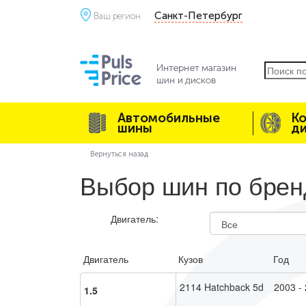
Санкт-Петербург
Ваш регион
Автомобильные
К
шины
д
Вернуться назад
Выбор шин по бренд
Двигатель:
Двигатель
Кузов
Год
2114 Hatchback 5d
2003 -
1.5